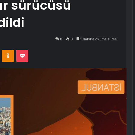
ır sürücüsü
ildi
0
0
1 dakika okuma süresi
VKontakte
Odnoklassniki
Pocket