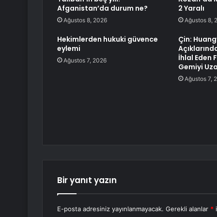
Afganistan’da durum ne?
2 Yaralı
Ağustos 8, 2026
Ağustos 8, 
Hekimlerden hukuki güvence
Çin: Huan
eylemi
Açıklarında
İhlal Eden Fi
Ağustos 7, 2026
Gemiyi Uza
Ağustos 7, 
Bir yanıt yazın
E-posta adresiniz yayınlanmayacak.
Gerekli alanlar
*
i