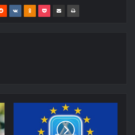
erest
Reddit
VKontakte
Odnoklassniki
Pocket
E-Posta ile paylaş
Yazdır