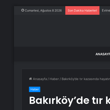
Evine
Cumartesi, Ağustos 8 2026
Son Dakika Haberleri
ANASAY
Anasayfa
/
Haber
/
Bakırköy’de tır kazasında hayatı
Haber
Bakırköy’de tır