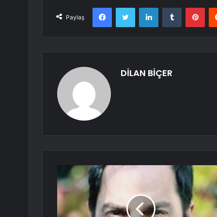
Facebook
Twitter
LinkedIn
Tumblr
Pint
Paylaş
DİLAN BİÇER