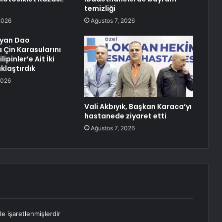
temizliği
2026
Ağustos 7, 2026
gyan Dao
 Çin Karasularını
lipinler’e Ait İki
klaştırdık
2026
Vali Akbıyık, Başkan Karaca’yı
hastanede ziyaret etti
Ağustos 7, 2026
le işaretlenmişlerdir