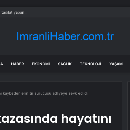
 tadilat yapan çift, gizli bölmede deste deste para buldu
FA
HABER
EKONOMI
SAĞLIK
TEKNOLOJI
YAŞAM
nı kaybedenlerin tır sürücüsü adliyeye sevk edildi
 kazasında hayatını