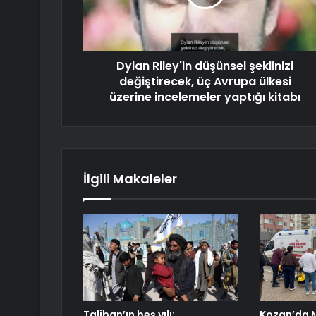
Dylan Riley'in düşünsel şeklinizi
değiştirecek, üç Avrupa ülkesi
üzerine incelemeler yaptığı kitabı
İlgili Makaleler
Taliban’ın beş yılı:
Kozan’da M