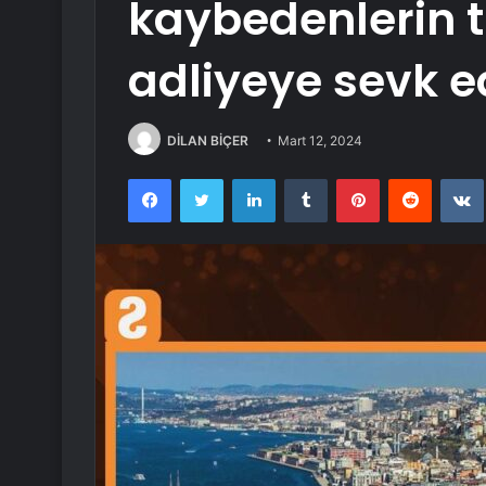
kaybedenlerin t
adliyeye sevk ed
DİLAN BİÇER
Mart 12, 2024
Facebook
Twitter
LinkedIn
Tumblr
Pinterest
Reddit