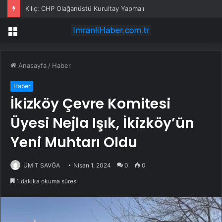
Kılıç: CHP Olağanüstü Kurultay Yapmalı
Menü
Anasayfa
/
Haber
Haber
İkizköy Çevre Komitesi
Üyesi Nejla Işık, İkizköy’ün
Yeni Muhtarı Oldu
ÜMİT SAVĞA
Nisan 1, 2024
0
0
1 dakika okuma süresi