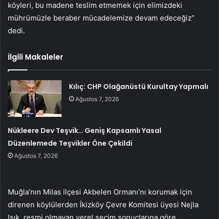
köyleri, bu madene teslim etmemek için elimizdeki
mührümüzle beraber mücadelemize devam edeceğiz”
dedi.
İlgili Makaleler
Kılıç: CHP Olağanüstü Kurultay Yapmalı
Ağustos 7, 2026
Nükleere Dev Teşvik… Geniş Kapsamlı Yasal
Düzenlemede Teşvikler Öne Çekildi
Ağustos 7, 2026
Muğla’nın Milas ilçesi Akbelen Ormanı’nı korumak için
direnen köylülerden İkizköy Çevre Komitesi üyesi Nejla
Işık, resmi olmayan yerel seçim sonuçlarına göre