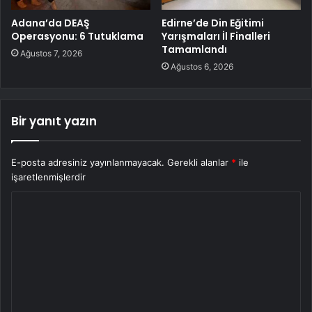
Adana’da DEAŞ
Edirne’de Din Eğitimi
Operasyonu: 6 Tutuklama
Yarışmaları İl Finalleri
Tamamlandı
Ağustos 7, 2026
Ağustos 6, 2026
Bir yanıt yazın
E-posta adresiniz yayınlanmayacak.
Gerekli alanlar
*
ile
işaretlenmişlerdir
Y
o
r
u
m
*