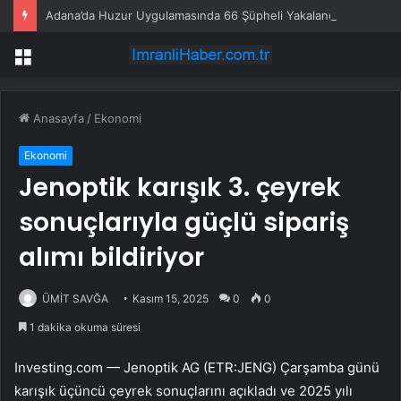
Adana’da Huzur Uygulamasında 66 Şüpheli Yakalandı
Menü
Anasayfa
/
Ekonomi
Ekonomi
Jenoptik karışık 3. çeyrek
sonuçlarıyla güçlü sipariş
alımı bildiriyor
ÜMİT SAVĞA
Kasım 15, 2025
0
0
1 dakika okuma süresi
Investing.com —
Jenoptik AG
(ETR:JENG) Çarşamba günü
karışık üçüncü çeyrek sonuçlarını açıkladı ve 2025 yılı