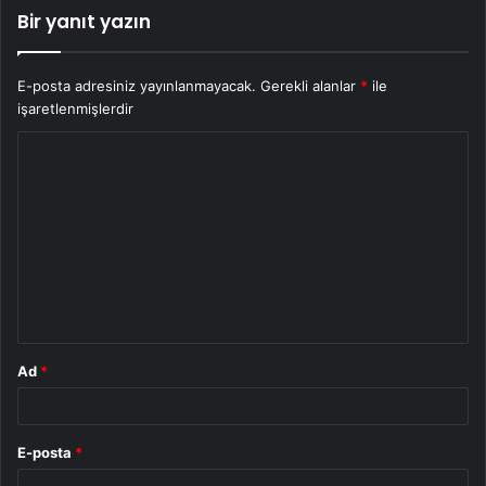
Bir yanıt yazın
E-posta adresiniz yayınlanmayacak.
Gerekli alanlar
*
ile
işaretlenmişlerdir
Y
o
r
u
m
*
Ad
*
E-posta
*