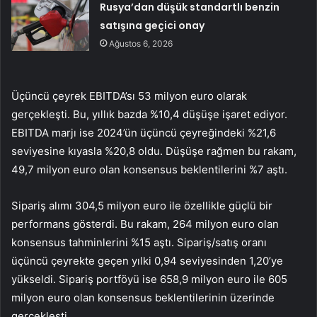
Rusya’dan düşük standartlı benzin
satışına geçici onay
Ağustos 6, 2026
Üçüncü çeyrek EBITDA’sı 53 milyon euro olarak
gerçekleşti. Bu, yıllık bazda %10,4 düşüşe işaret ediyor.
EBITDA marjı ise 2024’ün üçüncü çeyreğindeki %21,6
seviyesine kıyasla %20,8 oldu. Düşüşe rağmen bu rakam,
49,7 milyon euro olan konsensus beklentilerini %7 aştı.
Sipariş alımı 304,5 milyon euro ile özellikle güçlü bir
performans gösterdi. Bu rakam, 264 milyon euro olan
konsensus tahminlerini %15 aştı. Sipariş/satış oranı
üçüncü çeyrekte geçen yılki 0,94 seviyesinden 1,20’ye
yükseldi. Sipariş portföyü ise 658,9 milyon euro ile 605
milyon euro olan konsensus beklentilerinin üzerinde
gerçekleşti.