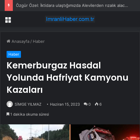
Özgür Özel: İktidara ulaştığımızda Alevilerden rızalık alacağımıza söz veriyorum!
Menü
Anasayfa
/
Haber
Haber
Kemerburgaz Hasdal
Yolunda Hafriyat Kamyonu
Kazaları
SİMGE YILMAZ
Haziran 15, 2023
0
6
1 dakika okuma süresi