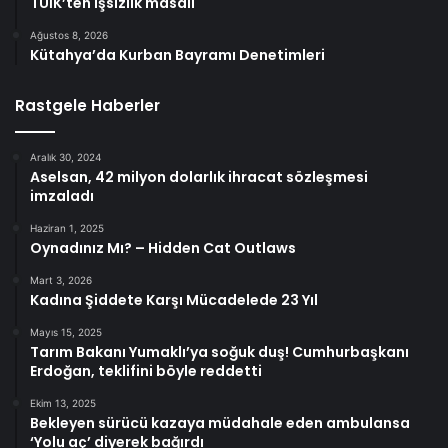
TÜİK’ten işsizlik masalı
Ağustos 8, 2026
Kütahya’da Kurban Bayramı Denetimleri
Rastgele Haberler
Aralık 30, 2024
Aselsan, 42 milyon dolarlık ihracat sözleşmesi
imzaladı
Haziran 1, 2025
Oynadınız Mı? – Hidden Cat Outlaws
Mart 3, 2026
Kadına Şiddete Karşı Mücadelede 23 Yıl
Mayıs 15, 2025
Tarım Bakanı Yumaklı’ya soğuk duş! Cumhurbaşkanı
Erdoğan, teklifini böyle reddetti
Ekim 13, 2025
Bekleyen sürücü kazaya müdahale eden ambulansa
‘Yolu aç’ diyerek bağırdı