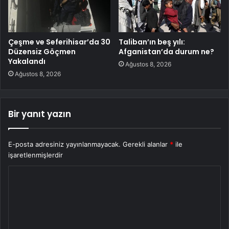
Çeşme ve Seferihisar’da 30
Taliban’ın beş yılı:
Düzensiz Göçmen
Afganistan’da durum ne?
Yakalandı
Ağustos 8, 2026
Ağustos 8, 2026
Bir yanıt yazın
E-posta adresiniz yayınlanmayacak.
Gerekli alanlar
*
ile
işaretlenmişlerdir
Y
o
r
u