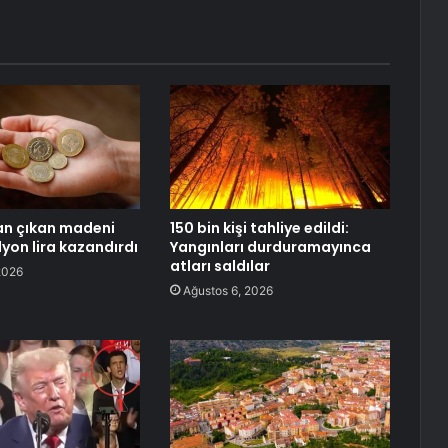
n çıkan madeni
150 bin kişi tahliye edildi:
yon lira kazandırdı
Yangınları durduramayınca
atları saldılar
2026
Ağustos 6, 2026