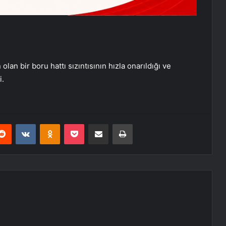
lan bir boru hattı sızıntısının hızla onarıldığı ve
i.
erest
Reddit
VKontakte
Odnoklassniki
Pocket
E-Posta ile paylaş
Yazdır