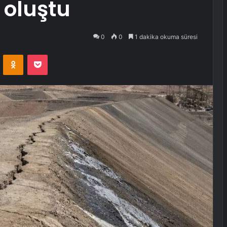
 oluştu
0
0
1 dakika okuma süresi
VKontakte
Odnoklassniki
Pocket