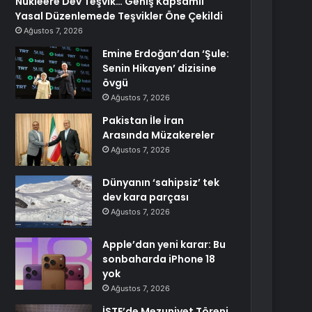
Nükleere Dev Teşvik… Geniş Kapsamlı
Yasal Düzenlemede Teşvikler Öne Çekildi
Ağustos 7, 2026
Emine Erdoğan’dan ‘Şule:
Senin Hikayen’ dizisine
övgü
Ağustos 7, 2026
Pakistan İle İran
Arasında Müzakereler
Ağustos 7, 2026
Dünyanın ‘sahipsiz’ tek
dev kara parçası
Ağustos 7, 2026
Apple’dan yeni karar: Bu
sonbaharda iPhone 18
yok
Ağustos 7, 2026
İSTE’de Mezuniyet Töreni