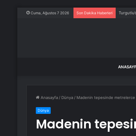
Turgutlu’
Cuma, Ağustos 7 2026
Son Dakika Haberleri
ANASAY
Anasayfa
/
Dünya
/
Madenin tepesinde metrelerce 
Dünya
Madenin tepesi