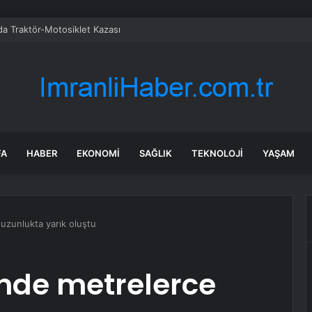
da Traktör-Motosiklet Kazası
FA
HABER
EKONOMI
SAĞLIK
TEKNOLOJI
YAŞAM
uzunlukta yarık oluştu
nde metrelerce