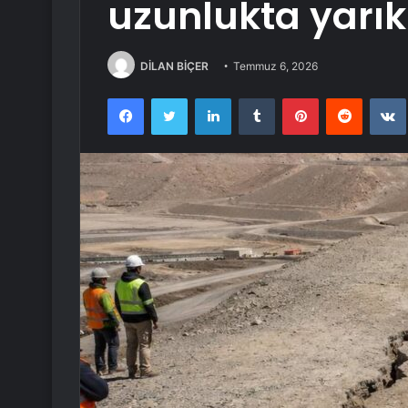
uzunlukta yarık
DİLAN BİÇER
Temmuz 6, 2026
Facebook
Twitter
LinkedIn
Tumblr
Pinterest
Reddit