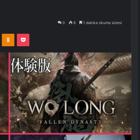
0
6
1 dakika okuma süresi
VKontakte
Odnoklassniki
Pocket