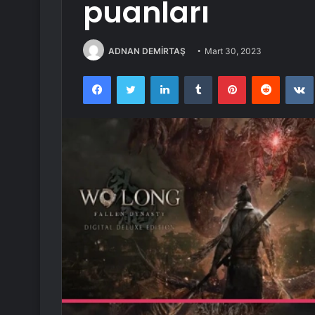
puanları
ADNAN DEMİRTAŞ
Mart 30, 2023
Facebook
Twitter
LinkedIn
Tumblr
Pinterest
Reddit