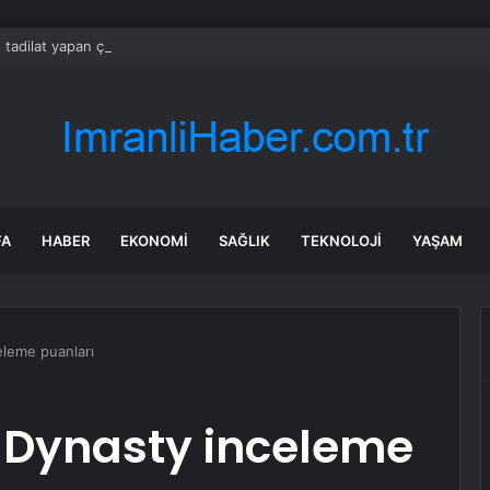
 tadilat yapan çift, gizli bölmede deste deste para buldu
FA
HABER
EKONOMI
SAĞLIK
TEKNOLOJI
YAŞAM
eleme puanları
n Dynasty inceleme