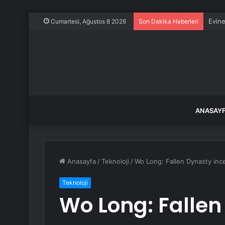
Evine
Cumartesi, Ağustos 8 2026
Son Dakika Haberleri
ANASAY
Anasayfa
/
Teknoloji
/
Wo Long: Fallen Dynasty inc
Teknoloji
Wo Long: Falle