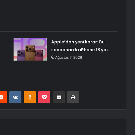
Apple’dan yeni karar: Bu
sonbaharda iPhone 18 yok
Ağustos 7, 2026
erest
Reddit
VKontakte
Odnoklassniki
Pocket
E-Posta ile paylaş
Yazdır