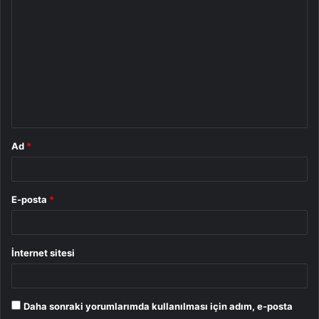
o
r
u
m
*
Ad
*
E-posta
*
İnternet sitesi
Daha sonraki yorumlarımda kullanılması için adım, e-posta