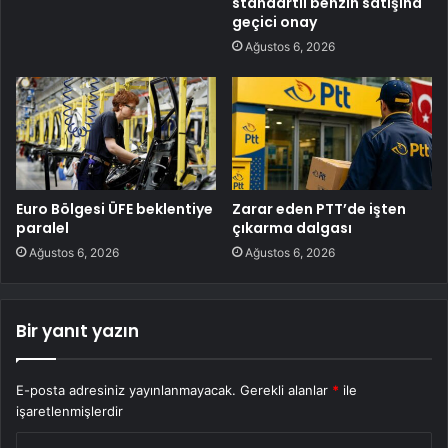
standartlı benzin satışına
geçici onay
Ağustos 6, 2026
Euro Bölgesi ÜFE beklentiye
Zarar eden PTT’de işten
paralel
çıkarma dalgası
Ağustos 6, 2026
Ağustos 6, 2026
Bir yanıt yazın
E-posta adresiniz yayınlanmayacak.
Gerekli alanlar
*
ile
işaretlenmişlerdir
Y