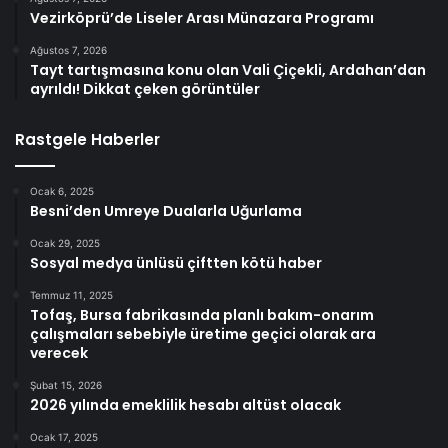
Vezirköprü’de Liseler Arası Münazara Programı
Ağustos 7, 2026
Tayt tartışmasına konu olan Vali Çiçekli, Ardahan’dan
ayrıldı! Dikkat çeken görüntüler
Rastgele Haberler
Ocak 6, 2025
Besni’den Umreye Dualarla Uğurlama
Ocak 29, 2025
Sosyal medya ünlüsü çiftten kötü haber
Temmuz 11, 2025
Tofaş, Bursa fabrikasında planlı bakım-onarım
çalışmaları sebebiyle üretime geçici olarak ara
verecek
Şubat 15, 2026
2026 yılında emeklilik hesabı altüst olacak
Ocak 17, 2025