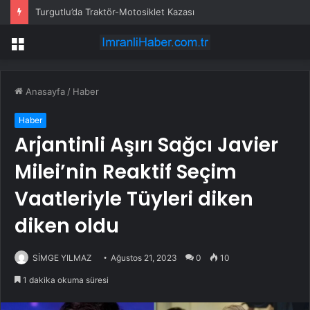
Turgutlu’da Traktör-Motosiklet Kazası
Menü
Anasayfa
/
Haber
Haber
Arjantinli Aşırı Sağcı Javier
Milei’nin Reaktif Seçim
Vaatleriyle Tüyleri diken
diken oldu
SİMGE YILMAZ
Ağustos 21, 2023
0
10
1 dakika okuma süresi