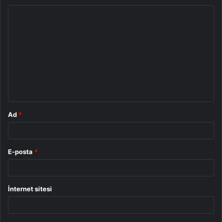
Y
o
r
u
m
*
Ad
*
E-posta
*
İnternet sitesi