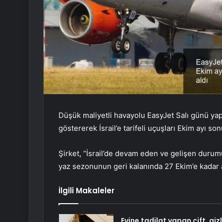
Düşük maliyetli havayolu EasyJet Salı günü y
göstererek İsrail’e tarifeli uçuşları Ekim ayı s
Şirket, “İsrail’de devam eden ve gelişen durumu
yaz sezonunun geri kalanında 27 Ekim’e kadar as
İlgili Makaleler
Evine tadilat yapan çift, gizl