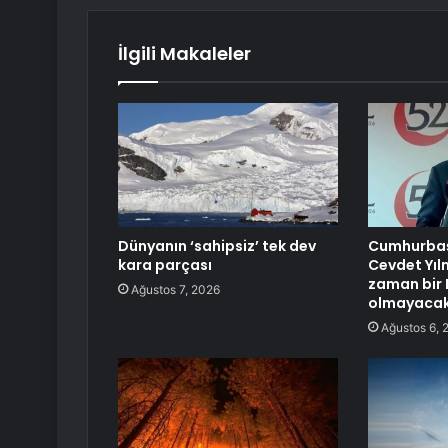
İlgili Makaleler
Dünyanın ‘sahipsiz’ tek dev
Cumhurbaş
kara parçası
Cevdet Yılm
zaman bir
Ağustos 7, 2026
olmayacak
Ağustos 6, 