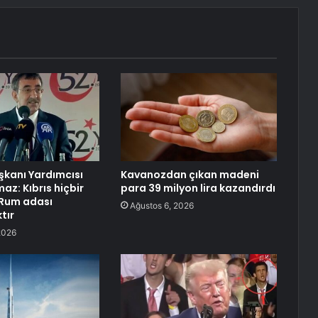
kanı Yardımcısı
Kavanozdan çıkan madeni
az: Kıbrıs hiçbir
para 39 milyon lira kazandırdı
 Rum adası
Ağustos 6, 2026
tır
2026