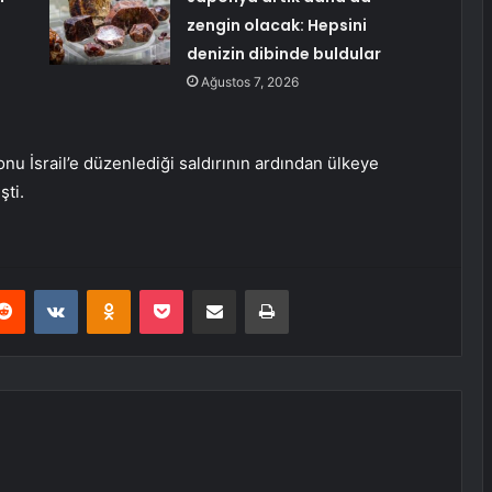
zengin olacak: Hepsini
denizin dibinde buldular
Ağustos 7, 2026
onu İsrail’e düzenlediği saldırının ardından ülkeye
şti.
erest
Reddit
VKontakte
Odnoklassniki
Pocket
E-Posta ile paylaş
Yazdır