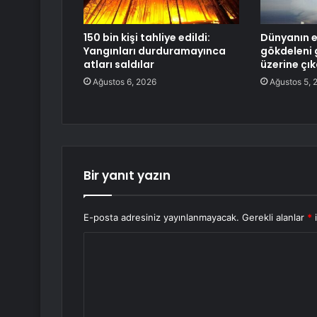
150 bin kişi tahliye edildi:
Dünyanın e
Yangınları durduramayınca
gökdeleni g
atları saldılar
üzerine çı
Ağustos 6, 2026
Ağustos 5, 
Bir yanıt yazın
E-posta adresiniz yayınlanmayacak.
Gerekli alanlar
*
i
Y
o
r
u