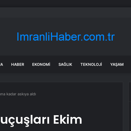
 tadilat yapan çift, gizli bölmede deste deste para buldu
FA
HABER
EKONOMI
SAĞLIK
TEKNOLOJI
YAŞAM
yına kadar askıya aldı
e uçuşları Ekim