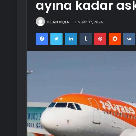
ayına kadar ask
DİLAN BİÇER
Nisan 17, 2024
Facebook
Twitter
LinkedIn
Tumblr
Pinterest
Reddit