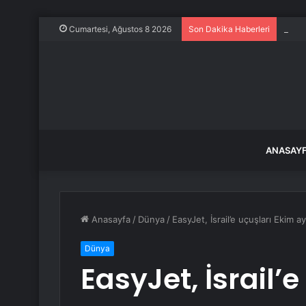
Evine
Cumartesi, Ağustos 8 2026
Son Dakika Haberleri
ANASAY
Anasayfa
/
Dünya
/
EasyJet, İsrail’e uçuşları Ekim a
Dünya
EasyJet, İsrail’