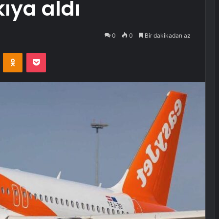
ıya aldı
0
0
Bir dakikadan az
VKontakte
Odnoklassniki
Pocket