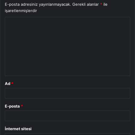
E-posta adresiniz yayınlanmayacak.
Gerekli alanlar
*
ile
işaretlenmişlerdir
Y
o
r
u
m
*
Ad
*
E-posta
*
İnternet sitesi