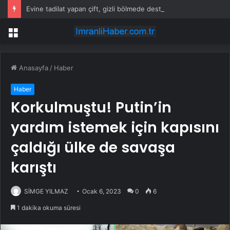
Evine tadilat yapan çift, gizli bölmede deste deste para buldu
Menü
Anasayfa
/
Haber
Haber
Korkulmuştu! Putin’in
yardım istemek için kapısını
çaldığı ülke de savaşa
karıştı
SİMGE YILMAZ
Ocak 6, 2023
0
6
1 dakika okuma süresi